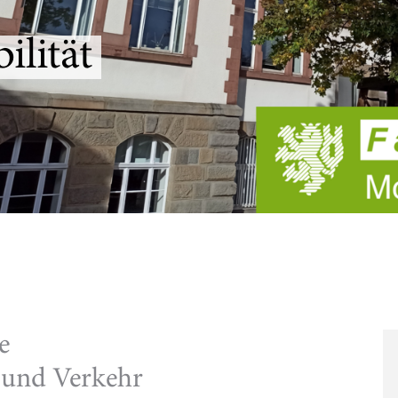
lität
e
 und Verkehr