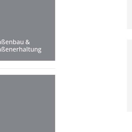
aßenbau &
aßenerhaltung