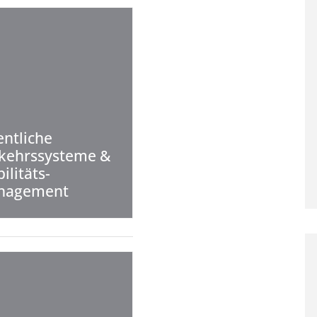
entliche
kehrssysteme &
ilitäts­
nagement