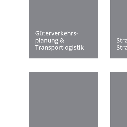
Güterverkehrs­
planung &
Str
Transport­logistik
Str