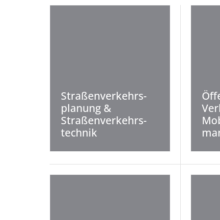
Straßenverkehrs­
Öff
planung &
Ver
Straßenverkehrs­
Mob
technik
ma