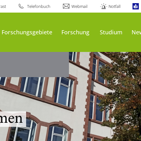
ast
Telefonbuch
Webmail
Notfall
& Forschungsgebiete
Forschung
Studium
New
mmen